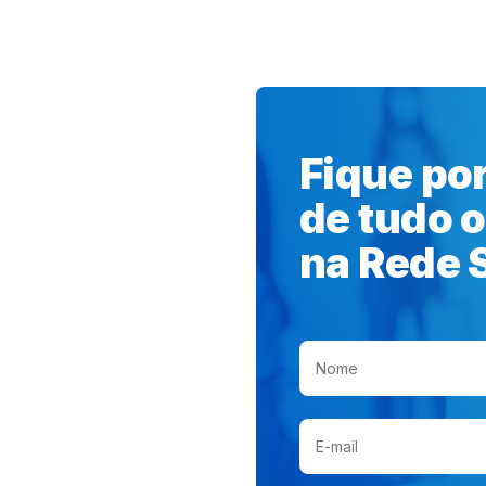
A SOLARIS
ESCOLAS
Fique po
de tudo 
na Rede S