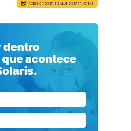
ACESSO AOS PAIS E ALUNOS PARA NOTAS
MATRÍCULAS
BLOG
METODOLOGIA
CONTATO
r dentro
o que acontece
olaris.